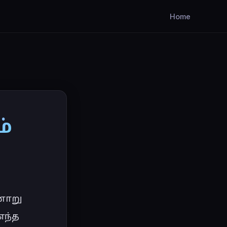
Home
ம்
னாறு 
ந்த 