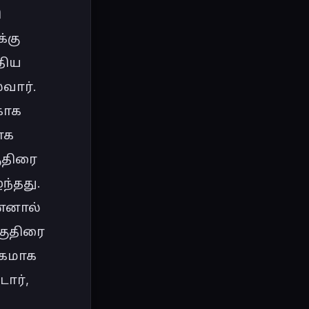
 
கு 
ிய 
ார். 
ாக 
க 
திரை 
்தது. 
்னால் 
குதிரை 
கமாக 
ார், 