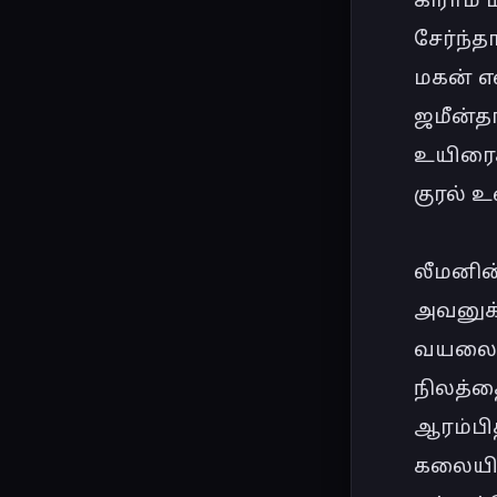
சேர்ந்த
மகன் என
ஜமீன்தா
உயிரைக்
குரல் 
லீமனின
அவனுக்க
வயலை ப
நிலத்தை
ஆரம்பித
கலையில