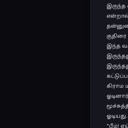
இருந்த 
என்றால்
தன்னுட
குதிரை
இந்த வர
இருந்த
இருந்த
கட்டுப்
கிராம ம
ஓடினார்
மூச்சு
ஓடியது.
"பீம்! ஏய்