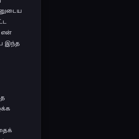
்னுடைய 
ட 
என் 
 இந்த 
த 
க்க 
ைக் 