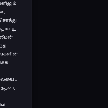
ிலும் 
ரை 
சொத்து 
ஏதாவது 
லீமன் 
்த 
ைகளின் 
க்க 
லையைப் 
்தனர்.

ல் 