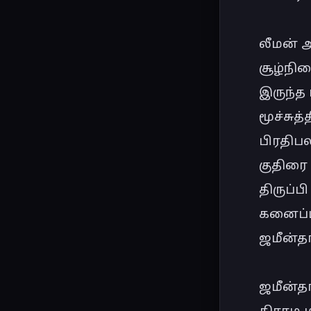
லீமன் 
சூழ்நி
இருந்த 
மூச்சு
பிரதிபலி
குதிரை 
திருப்
கனைப்ப
ஜமீன்தா
ஜமீன்தா
கிராம ம