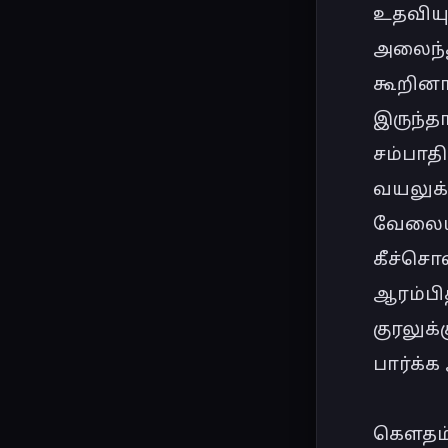
உதவியு
அலைந்த
கூறினா
இருந்தா
சம்பாதி
வயலுக்க
வேலையு
கீச்சொல
ஆரம்பி
குரலுக
பார்க்க
கௌதம்பு