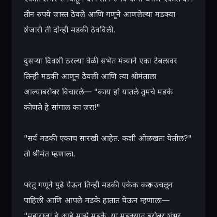
तीन रुपये जास्त ठेवले आणि गणूने आणलेल्या मडक्या 
शेजारी ती दोन्ही मडकी ठेवविली.

दुसऱ्या दिवशी ठरल्या वेळी सभेत मंत्र्याने एका टेबलावर 
तिन्ही मडकी आणून ठेवली आणि त्या श्रीमंताला 
आल्याबरोबर विचारले— "काय हो यातले तुमचे मडके 
कोणते हे सांगाल का जरा!"

"सर्व मडकी एकाच सारखी आहेत. कशी ओळखता येतील?" 
तो श्रीमंत म्हणाला.

परंतु गणूने पुढे येऊन तिन्ही मडकी एकेक करून उचलून 
पाहिली आणि आपले मडके हातात घेऊन म्हणाला— 
"महाराज! हे आहे माझे मडके. या मडक्यात बरोबर शंभर 