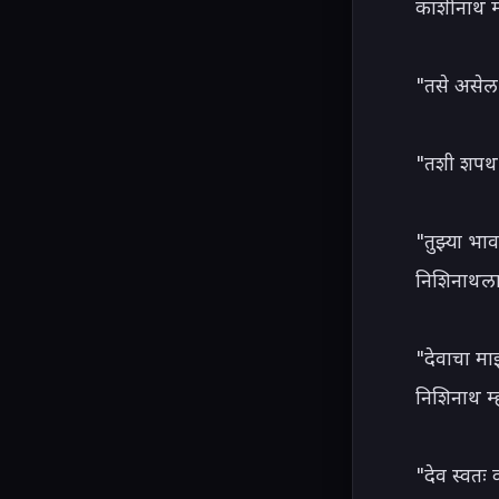
काशीनाथ म्
"तसे असेल 
"तशी शपथ घ
"तुझ्या भा
निशिनाथला 
"देवाचा मा
निशिनाथ म्
"देव स्वतः क