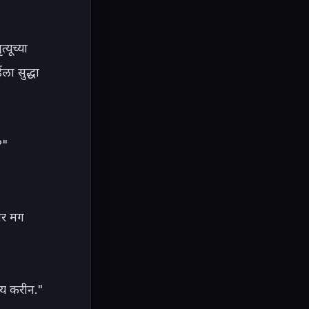
यूच्या 
 सुद्धा 
" 
र मग 
य करीन." 