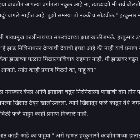
्या बाबतीत आपल्या वर्गातला नकुल आहे ना, त्याच्याशी मी सर्व बोलतो.
जादू) चांगले माहीत आहे. तुझी समस्या तो नक्कीच सोडवील." हरकुमार म
नी गावप्रमुख काशीनाथच्या सफरचंदाच्या झाडाखाली जमले. हरकुमार उभा
हे झाड निशिनाथला देण्याची देवाची इच्छा आहे की नाही याचे प्रमाण य
किंवा झाडाच्या फळात मिळाल्याशिवाय राहणार नाही. मी झाडावर चढून 
आणतो. त्यांत काही प्रमाण मिळते का, पाहू या!"

ाला नमस्कार केला आणि झाडावर चढून निरनिराळ्या फांद्यांची दोन तीन 
्या खिशात ठेवून खाली उतरला. त्याने खिशातून फळे काढून तेथे जमले
खविली. फळे पाहून काही प्रमाण मिळाले नाही.

 आत काही आहे का पाहूया!" असे म्हणत हरकुमारने काशीनाथच्या हात