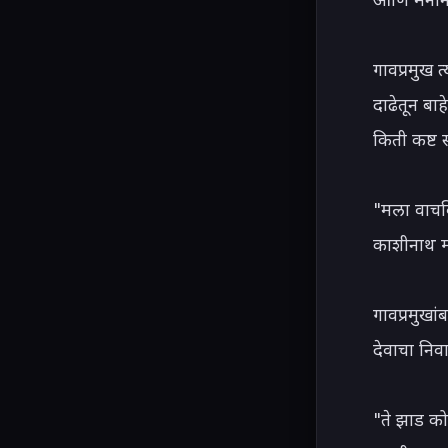
गावप्रमुख त
दाढेतून बा
किती कष्ट
"मला वाचवि
काशीनाथ म्
गावप्रमुखा
देवाचा निव
"ते झाड को