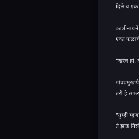
दिले व एक 
काशीनाथने
एका फळाचे 
"खरंच हो, 
गांवप्रमुख
तरी हे सफर
"तुम्ही म्ह
ते झाड निश