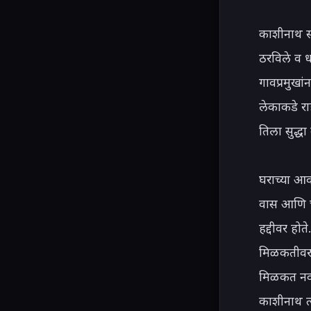
काशीनाथ स्व
ठरविले व ध
गावप्रमुखा
लेकाकडे रा
तिला सुद्धा 
घराच्या आवा
वास आणि चव
हद्दीवर हो
मिळकतीवर क
मिळकत नव्ह
काशीनाथ त्