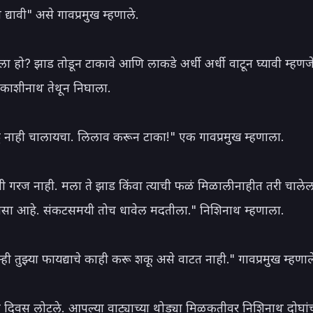
्यावी" असे गावप्रमुख म्हणाले.

 हो? झाड तोडून टाकावे आणि लाकडे अर्धी अर्धी वाटून घ्यावी म्हणजे
काशीनाथ तेथून निघाला.

 नाही चालायचा. लिलाव करून टाका!" एक गावप्रमुख म्हणाला.

ची गरज नाही. मला ते झाड किंवा त्याची फळं मिळाली नाहीत तरी चालेल
वसा आहे. संकटसमयी तोच धावेल मदतीला." निशिनाथ म्हणाला.

ही तुझ्या फायद्याचे काही करू शकू असे वाटत नाही." गावप्रमुख म्हणाले
दिवस लोटले. आपल्या वाट्याच्या थोड्या मिळकतीवर निशिनाथ दोघांचा