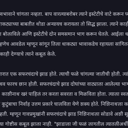
भावाने चांगला नव्हता. बाप वारल्याबरोबर त्याने इस्टेटीचे वाटे करून घ्य
ाकट्याच्या बाबतीत थोडा अन्यायच करायला तो सिद्ध झाला. त्याने काही
ंना बोलाविले आणि इस्टेटीचे दोन समसमान भाग करून घेतले. आईला धा
हणेच आवडेल म्हणून सांगून तिला धाकट्या भावाकडेच रहायला सांगितले.
काही देण्याचे त्याने कबूल केले.

रात एक सफरचंदाचे झाड होते. त्याची फळे चांगल्या जातीची होती. त्यांच
 फारच छान होती. सफरचंदाचे झाड दोघांच्या वाट्याला आलेल्या भागा
ते. काशीनाथ खरं पाहिलं तर करता सवरता व मिळविता होता. त्याला स्वतः
ुटुंबाचा निर्वाह उत्तम प्रकारे चालविता येणे शक्य होते. निशिनाथला क
ती. म्हणून गावप्रमुखांनी सफरचंदाचे झाड निशिनाथला सोडावे अशी सूच
या गोष्टीस कबूल झाला नाही. "झाडाला जी फळं लागतील त्यातली अर्धी 