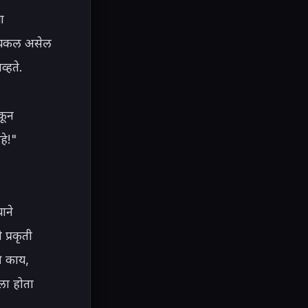
 
सायकल असेल 
हते.

ून 
े!" 
ने 
्रकृती 
ी काय, 
ा होता 