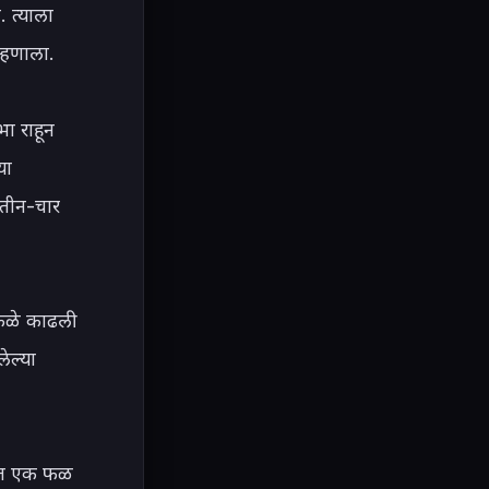
 त्याला 
्हणाला.

 राहून 
ा 
तीन-चार 
फळे काढली 
ल्या 
ात एक फळ 