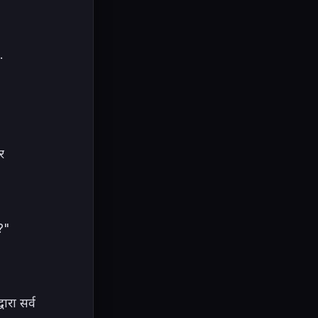


 
" 
ारा सर्व 