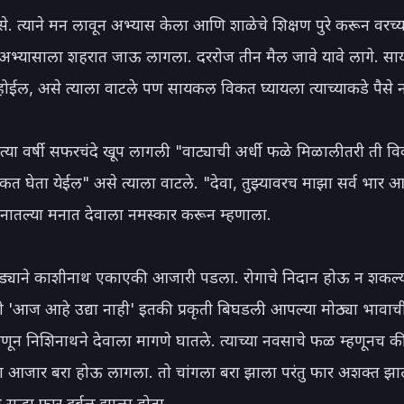
. त्याने मन लावून अभ्यास केला आणि शाळेचे शिक्षण पुरे करून वरच्या
ी अभ्यासाला शहरात जाऊ लागला. दररोज तीन मैल जावे यावे लागे. 
होईल, असे त्याला वाटले पण सायकल विकत घ्यायला त्याच्याकडे पैसे नव्
त्या वर्षी सफरचंदे खूप लागली. "वाट्याची अर्धी फळे मिळाली तरी ती विक
 घेता येईल" असे त्याला वाटले. "देवा, तुझ्यावरच माझा सर्व भार आह
ातल्या मनात देवाला नमस्कार करून म्हणाला.

याने काशीनाथ एकाएकी आजारी पडला. रोगाचे निदान होऊ न शकल्या
'आज आहे उद्या नाही' इतकी प्रकृती बिघडली. आपल्या मोठ्या भावाची प
्हणून निशिनाथने देवाला मागणे घातले. त्याच्या नवसाचे फळ म्हणूनच क
 आजार बरा होऊ लागला. तो चांगला बरा झाला परंतु फार अशक्त झाल
ुद्धा फार दुर्बल झाला होता.
