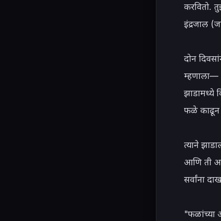
करवितो. तुझ
इंद्रजाल (
दोन दिवसां
म्हणाला— "
झाडामध्ये 
फळे काढून 
त्याने झाड
आणि ती आपल
सर्वांना दा
"फळांच्या