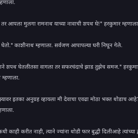
हणाला.

तर आपला मुलगा रामनाथ याच्या नावाची शपथ घे!" हरकुमार म्हणाला.
ेतो." काशीनाथ म्हणाला. सर्वजण आपापल्या घरी निघून गेले.

वाने शपथ घेतली तसा वागला तर सफरचंदाचे झाड तुझेच समज." हरकुमार
म्हणाला.

झ्यावर इतका अनुग्रह व्हायला मी देवाचा एवढा मोठा भक्त थोडाच आहे?
हणाला.

धी काही करीत नाही, त्याने ज्यांना थोडी फार बुद्धी दिली आहे त्यांच्या द्व