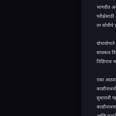
भागवीत असे
परीक्षेसाठ
तर सोयीचे 
योगायोगाने 
सायकल विकत
निशिनाथ मन
एका आठवड्
काशीनाथची 
सुधारावी म
काशीनाथचा
आणि मनाने स