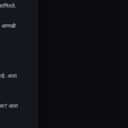
ंगितले.

. आणखी 
हे. आतां 
 का? आतां 