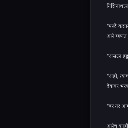
निशिनाथला द
"फळे कशाला
असे म्हणत 
"असला हट्ट
"अहो, त्या
देवावर भर
"बरं तर आम्
असेच काही 