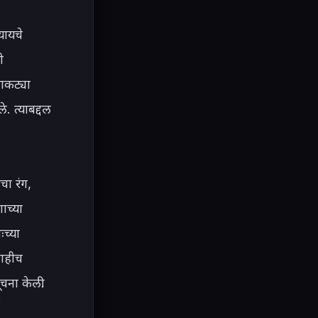
ायचे 
 
कट्या 
 त्याबद्दल 
ा रंग, 
च्या 
च्या 
ाहीच 
ना केली. 