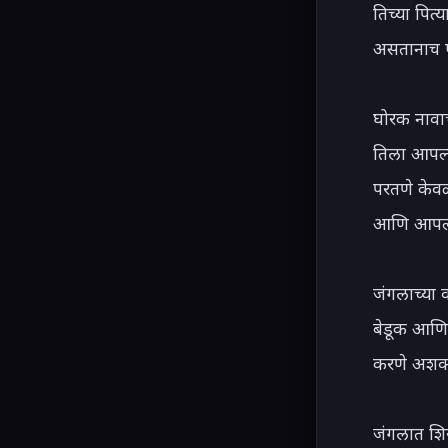
तिच्या पित्
असतानाच एक
घोरक नावाच
तिला आपल्य
परतणे केवळ
आणि आपल्य
जंगलाच्या व
बेडूक आणि 
करणे अशक्य
जंगलात शि