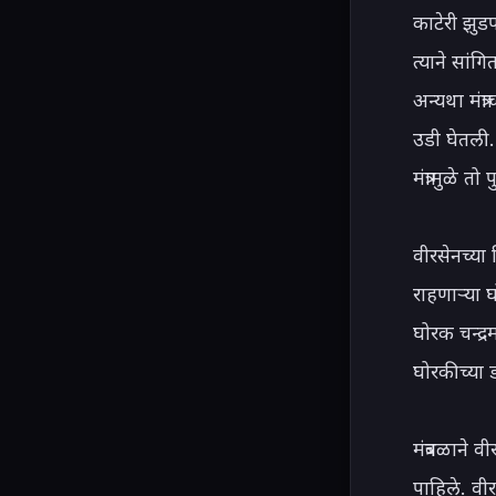
काटेरी झुड
त्याने सां
अन्यथा मंत्
उडी घेतली.
मंत्रामुळे 
वीरसेनच्या 
राहणाऱ्या घ
घोरक चन्द्
घोरकीच्या 
मंत्रबळाने 
पाहिले. वीर