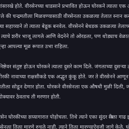
पांसारखे होते. वीरसेनच्या धाडसाने प्रभावित होऊन घोरकने त्याला एक
गितले की चन्द्रमतीला मिळवण्यासाठी वीरसेनला उकळत्या तेलात स्नान कर
राच्या सहाय्याने तो त्याला बेडूक बनवेल. वीरसेनने बेधडक उकळत्या तेलाच
 त्याचे शरीर भाजू लागले आणि वेदनेने तो ओरडला, पण थोड्याच वेळात
तो पुन्हा आपल्या मूळ रूपात उभा राहिला.

निष्ठेवर संतुष्ट होऊन घोरकने त्याला दुसरे काम दिले. जंगलाच्या दुसऱ्या
ोरकी नावाच्या राक्षसीकडे एक अद्भुत कुंकू होते. जर ते वीरसेनने आणून 
रमतीला सोडून देणार होता. घोरकने वीरसेनला एक औषधी मुळी दिली, ज
डोक्यावर ठेवताच ती मरणार होती.

वीरसेन घोरकीच्या शय्यागारात पोहोचला. तिथे त्याने एका सुंदर स्त्रीला गाढ 
सेनला तिला मारणे रुचले नाही. त्याने तिला मारण्याऐवजी जागे केले. घ