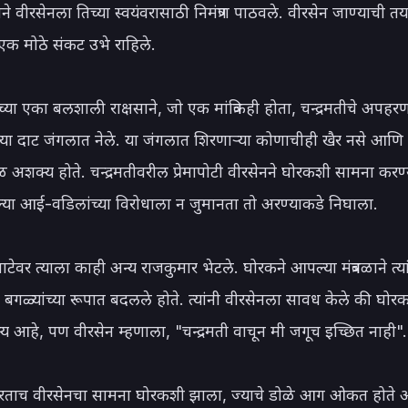
याने वीरसेनला तिच्या स्वयंवरासाठी निमंत्रण पाठवले. वीरसेन जाण्याची त
 मोठे संकट उभे राहिले.

्या एका बलशाली राक्षसाने, जो एक मांत्रिकही होता, चन्द्रमतीचे अपहर
ा दाट जंगलात नेले. या जंगलात शिरणाऱ्या कोणाचीही खैर नसे आणि 
 अशक्य होते. चन्द्रमतीवरील प्रेमापोटी वीरसेनने घोरकशी सामना करण्
ा आई-वडिलांच्या विरोधाला न जुमानता तो अरण्याकडे निघाला.

ाटेवर त्याला काही अन्य राजकुमार भेटले. घोरकने आपल्या मंत्रबळाने त्या
बगळ्यांच्या रूपात बदलले होते. त्यांनी वीरसेनला सावध केले की घोर
 आहे, पण वीरसेन म्हणाला, "चन्द्रमती वाचून मी जगूच इच्छित नाही".

रताच वीरसेनचा सामना घोरकशी झाला, ज्याचे डोळे आग ओकत होते 