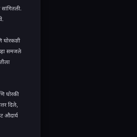
 सांगितली. 
.

णि घोरकशी 
्हा समजले 
मतीला 
णि घोरकी 
तर दिले, 
ट औदार्य 