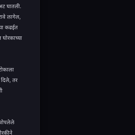
 अट घातली. 
ावे लागेल, 
्या कढईत 
 घोरकाच्या 
 टोकाला 
दिले, तर 
ी 
झोपलेले 
ोरकीने 