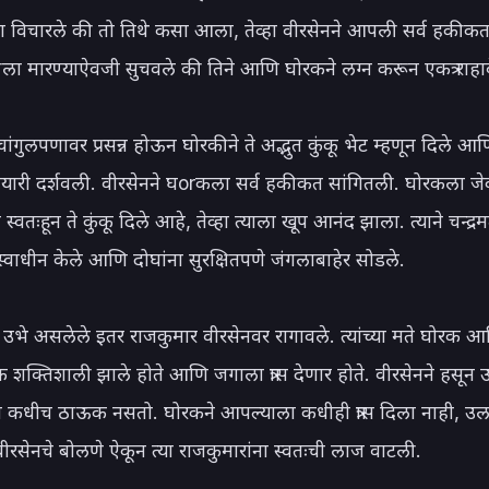
ाला विचारले की तो तिथे कसा आला, तेव्हा वीरसेनने आपली सर्व हकीकत
कीला मारण्याऐवजी सुचवले की तिने आणि घोरकने लग्न करून एकत्र राहावे
चांगुलपणावर प्रसन्न होऊन घोरकीने ते अद्भुत कुंकू भेट म्हणून दिले आ
यारी दर्शवली. वीरसेनने घorकला सर्व हकीकत सांगितली. घोरकला जेव
स्वतःहून ते कुंकू दिले आहे, तेव्हा त्याला खूप आनंद झाला. त्याने चन्द्र
स्वाधीन केले आणि दोघांना सुरक्षितपणे जंगलाबाहेर सोडले.

 उभे असलेले इतर राजकुमार वीरसेनवर रागावले. त्यांच्या मते घोरक आ
क्तिशाली झाले होते आणि जगाला त्रास देणार होते. वीरसेनने हसून उत्
द्वेष कधीच ठाऊक नसतो. घोरकने आपल्याला कधीही त्रास दिला नाही, उल
ीरसेनचे बोलणे ऐकून त्या राजकुमारांना स्वतःची लाज वाटली.
