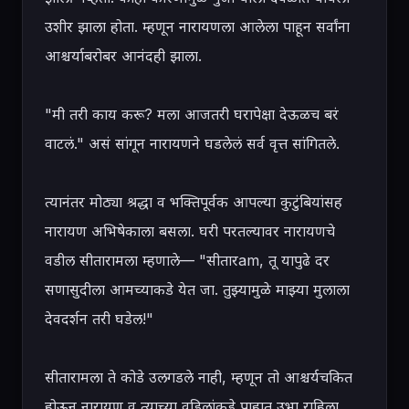
उशीर झाला होता. म्हणून नारायणला आलेला पाहून सर्वांना 
आश्चर्याबरोबर आनंदही झाला.

"मी तरी काय करू? मला आजतरी घरापेक्षा देऊळच बरं 
वाटलं." असं सांगून नारायणने घडलेलं सर्व वृत्त सांगितले.

त्यानंतर मोठ्या श्रद्धा व भक्तिपूर्वक आपल्या कुटुंबियांसह 
नारायण अभिषेकाला बसला. घरी परतल्यावर नारायणचे 
वडील सीतारामला म्हणाले— "सीतारam, तू यापुढे दर 
सणासुदीला आमच्याकडे येत जा. तुझ्यामुळे माझ्या मुलाला 
देवदर्शन तरी घडेल!"

सीतारामला ते कोडे उलगडले नाही, म्हणून तो आश्चर्यचकित 
होऊन नारायण व त्याच्या वडिलांकडे पाहात उभा राहिला.