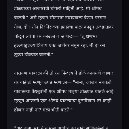
डोळ्यांच्या आजाराची चांगली माहिती आहे. मी औषध 
घालतो." असे म्हणत सीताराम नारायणला घेऊन परसात 
गेला. दोन-तीन निरनिराळ्या झाडांचा पाला काढून तळहातावर 
चोळून त्यांचा रस काढला व म्हणाला— "तू क्षणभर 
हल्ल्याडुलल्याशिवाय एका जागेवर बसून रहा. मी हा रस 
तुझ्या डोळ्यात घालतो."

नारायण घाबरला की तो रस पिळल्याने डोळे कायमचे जाणार 
तर नाहीत! म्हणून उघड म्हणाला— "मामा, आजच सकाळी 
गावातल्या वैद्यबुवांनी एक औषध माझ्या डोळ्यात घातले आहे. 
म्हणून आणखी एक औषध घातल्याचा दुष्परिणाम तर काही 
होणार नाही ना? मला भीती वाटते!"

"अरे बाबा, मग ते तू मला आधीच का नाही सांगितलेस! तू 