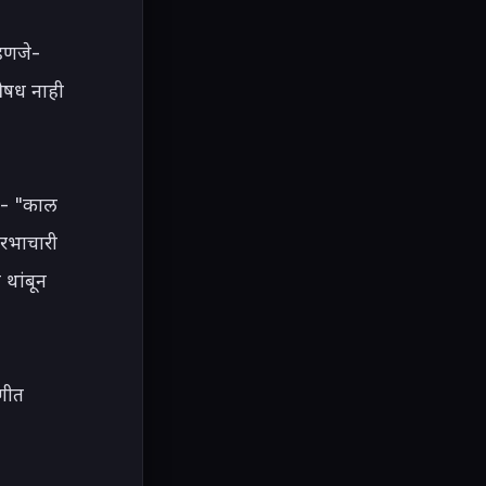
हणजे-
षध नाही 
- "काल 
शरभाचारी 
थांबून 
गीत 