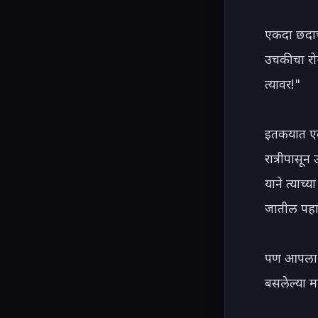
एकदा छदाच
उचकीचा रो
त्यावर!"

इतकयात एक
रात्रीपासून
याने त्याच्
जातील पहा.
पण आपला गा
बसलेल्या म