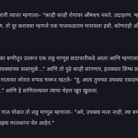
ारी त्याला म्हणाला- "काही काही रोगांवर औषधच नसते. उदाहरण. म्
ग. तो दूर करायचा म्हणजे एक गालफडातच मारायला हवी. कोणतंही औ
ा बग्गीतून उतरून एक लठ्ठ माणूस छदाचारीकडे आला आणि म्हणाला
 उचक्यांच्या त्रासामुळे..." आणि तो पुढे काही सांगणार, इतक्यात शिष्य 
या गालावर जोरात थप्पड मारून म्हटले- "हूं, आता तुमच्या उचक्या एकदम 
" आणि हे सांगितल्यावर त्याचा चेहरा खूप खुलला.

ल चोळत तो लठ्ठ माणूस म्हणाला- "अरे, उचक्या मला नाही, त्या बग्
ाझ्या मालकांना येत आहेत."
