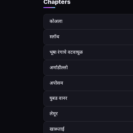
Chapters
कोअला
स्लॉथ
भूऱ्या रंगाचे वटवाघूळ
अर्माडील्लो
अपोसम
घुबड वानर
लेमूर
खारूताई