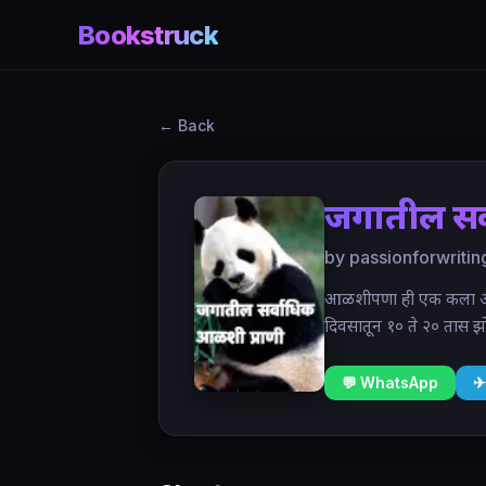
Bookstruck
← Back
जगातील सर
by passionforwritin
आळशीपणा ही एक कला आहे 
दिवसातून १० ते २० तास झ
💬 WhatsApp
✈