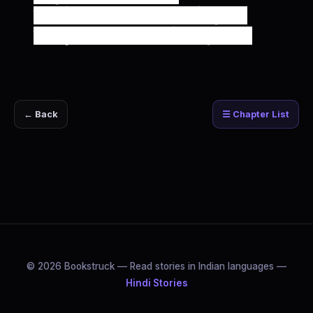
चार-दोन जण राहतील उभे मागे तुझ्या..
पण खूप जणी असतील सोबत तुझ्या.....
← Back
☰ Chapter List
© 2026 Bookstruck — Read stories in Indian languages —
Hindi Stories