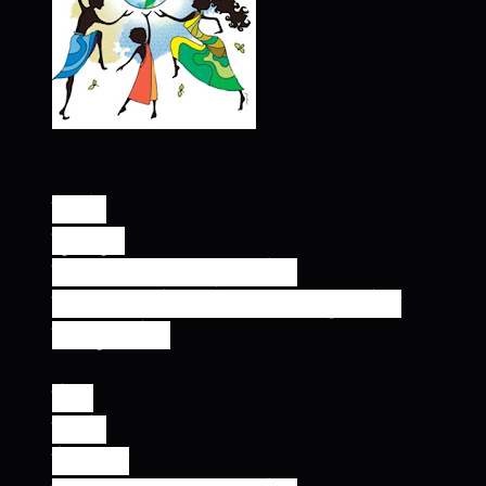
ये बये
,
चूल-मूल
फार फार तर वऱ्हांड्यात ये...
पण ध्यानात ठेव निळ्या छताला तुझं डोकं
दाखवू नको...
दोन:
ये बये
,
शेत-माळ