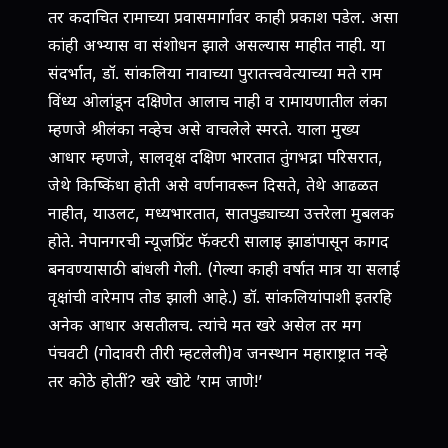
तर कदाचित रामाच्या प्रवासमार्गावर काही प्रकाश पडेल. असा
कांही अभ्यास वा संशोधन झाले असल्यास माहीत नाही. या
संदर्भात, डॉ. सांकलिया नावाच्या पुरातत्त्ववेत्याच्या मते राम
विंध्य ओलांडून दक्षिणेत आलाच नाही व रामायणातील लंका
म्हणजे श्रीलंका नव्हेच असे वाचलेले स्मरते. याला मुख्य
आधार म्हणजे, सालवृक्ष दक्षिण भारतात तुंगभद्रा परिसरात,
जेथे किष्किंधा होती असे वर्णनावरून दिसते, तेथे आढळत
नाहीत, याउलट, मध्यभारतात, सातपुड्याच्या उत्तरेला मुबलक
होते. नेपानगरची न्यूजप्रिंट फॅक्टरी सालाइ झाडांपासून कागद
बनवण्यासाठी बांधली गेली. (गेल्या काही वर्षात मात्र या सलाई
वृक्षांची वारेमाप तोड झाली आहे.) डॉ. सांकलियांपाशी इतरहि
अनेक आधार असतीलच. त्यांचे मत खरे असेल तर मग
पंचवटी (गोदावरी तीरी म्हटलेली)व जनस्थान महाराष्ट्रात नव्हे
तर कोठे होतीं? खरे खोटे ’राम जाणे!’