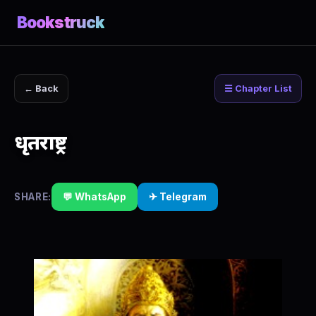
Bookstruck
← Back
☰ Chapter List
धृतराष्ट्र
SHARE:
💬 WhatsApp
✈ Telegram