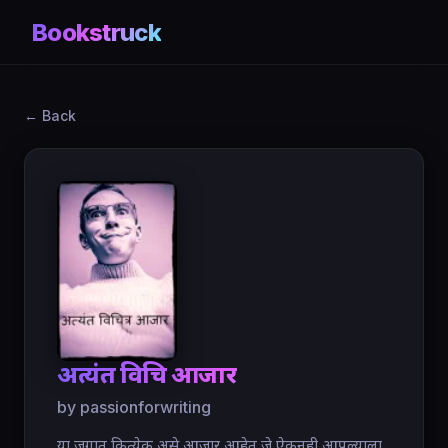
Bookstruck
← Back
अत्यंत विचित्र आजार
by passionforwriting
या जगात कित्येक असे आजार आहेत जे ऐकूनही आपल्याला