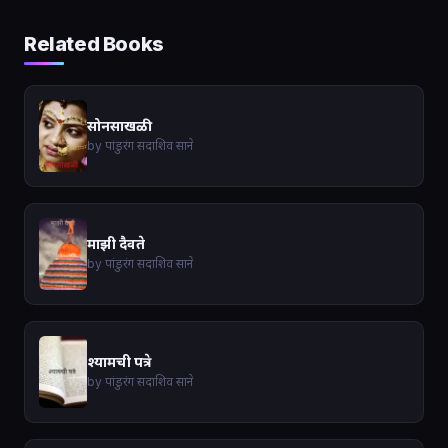
Related Books
सोनसाखळी
by पांडुरंग सदाशिव साने
माझी दैवते
by पांडुरंग सदाशिव साने
श्यामची पत्रे
by पांडुरंग सदाशिव साने