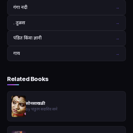
गंगा नदी
→
. तुळस
→
पंडित किंवा ज्ञानी
→
गाय
→
Related Books
सोनसाखळी
by पांडुरंग सदाशिव साने