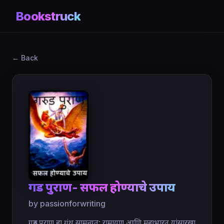
Bookstruck
← Back
गरुड पुराण- सफल होण्याचे उपाय
by passionforwriting
गरुड पुराण हा ग्रंथ सामन्यत: रामायण आणि महाभारत यांसारखा