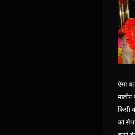
ऐसा बता
मालोन क
किसी को
को सँभ