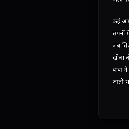
करने के
कई अफसर
सपनों म
जब सिआच
खोला त
बाबा न
जाती भा