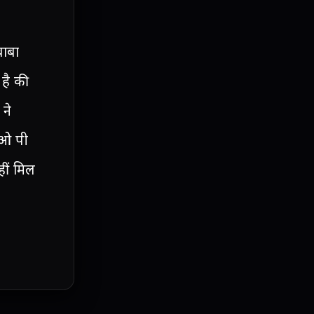
बाबा
है की
ने
 ओ पी
ीं मिल