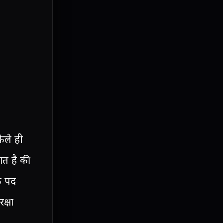
ेले ही
ात है की
े पद
क्षा