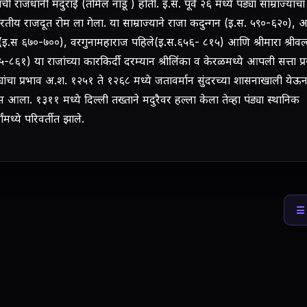
ांची राजधानी मदुराई (तमिल नाडू ) होती. इ.स. पूर्व २६ मध्ये पंड्या साम्राज्याचा
रतीय राजदूत रोम ला गेला. या साम्राज्याने राजा कदुन्गन (इ.स. ५९०-६२०), 
 (इ.स ६७०-७००), वरगुनामहाराज पहिले(इ.स.६५६- ८१५) आणि श्रीमारा श्रीवल
-८६१) या राजांच्या कारकिर्दी दरम्यान श्रीलिंका व केरळमध्ये आपली सत्ता प्र
्यांचा प्रभाव अ.श. १२५१ ते १२६८ मध्ये जतावर्मान सुंदरच्या शासनाखाली येऊ
आला. १३११ मध्ये दिल्ली तख्ताने मदुरैवर हल्ला केला तेव्हा पंड्या स्थानिक
यांमध्ये परिवर्तीत झाले.
☰ 