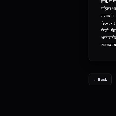
होते. व य
पहिला भा
मरावर्मन
(इ.स. ८१५
केली. पंड
भरभराटीस 
राज्यकर्त्
← Back