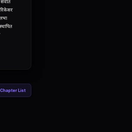
 सर्वात
अरिकेसर
्लभा
स्थापित
न
Chapter List