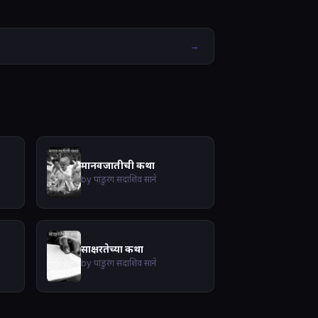
→
मानवजातीची कथा
by पांडुरंग सदाशिव साने
साक्षरतेच्या कथा
by पांडुरंग सदाशिव साने