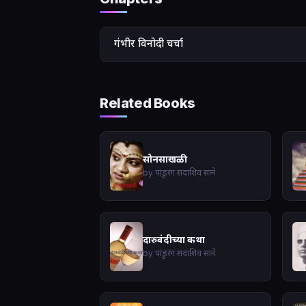
गंभीर विनोदी चर्चा
Related Books
सोनसाखळी
by पांडुरंग सदाशिव साने
दारुवंदीच्या कथा
by पांडुरंग सदाशिव साने