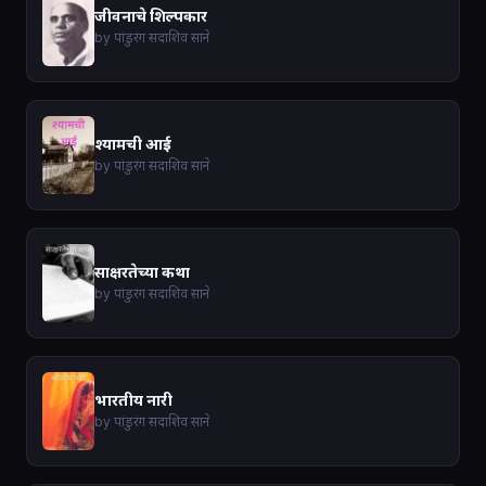
जीवनाचे शिल्पकार
by पांडुरंग सदाशिव साने
श्यामची आई
by पांडुरंग सदाशिव साने
साक्षरतेच्या कथा
by पांडुरंग सदाशिव साने
भारतीय नारी
by पांडुरंग सदाशिव साने