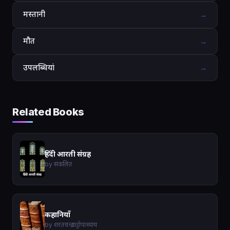
मस्तानी
→
मौत
→
उपलब्धियां
→
Related Books
हिंदी आरती संग्रह
by संकलित
कहानियाँ
by शरतचन्द्र चट्टोपाध्याय