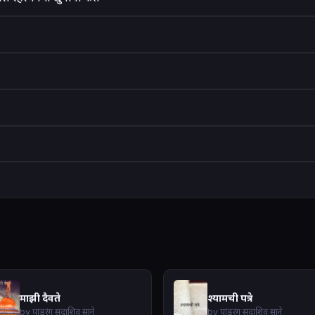
माझी दैवते
श्यामची पत्रे
by पांडुरंग सदाशिव साने
by पांडुरंग सदाशिव साने