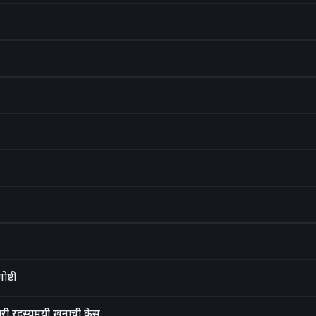
ष्टी
री रहस्यमयी खुनाची केस