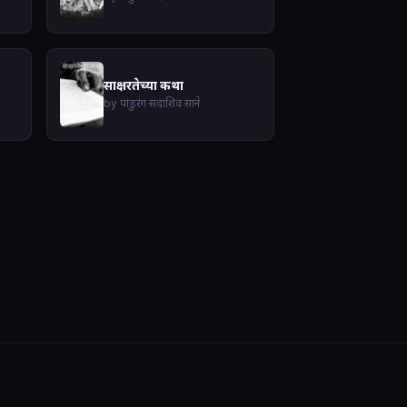
साक्षरतेच्या कथा
by पांडुरंग सदाशिव साने