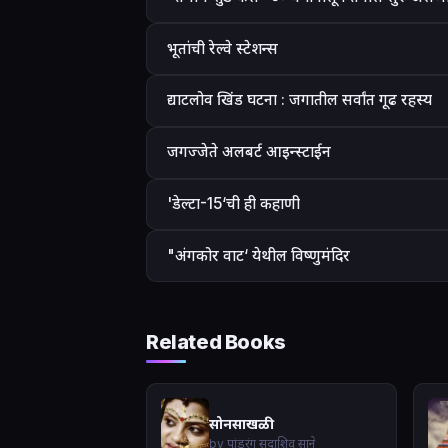
भूतांची रेल्वे स्टेशन्स
द्याटलोव खिंड घटना : जगातील सर्वांत गूढ रहस्य
जगज्जेते अलबर्ट आइन्स्टाईन
'डेल्टा-15‘ची ही कहाणी
"अंगकोर वाट‘ येथील विष्णुमंदिर
Related Books
सोनसाखळी
by पांडुरंग सदाशिव साने