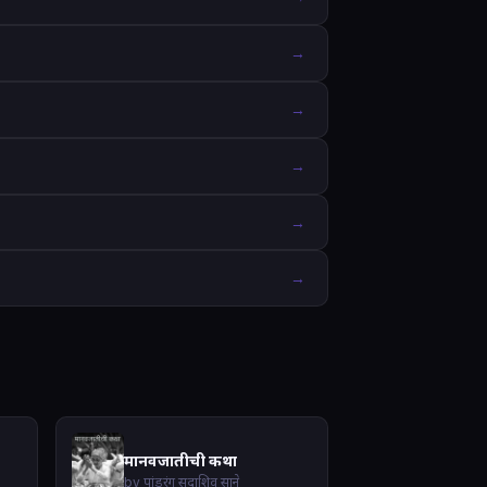
→
→
→
→
→
मानवजातीची कथा
by पांडुरंग सदाशिव साने