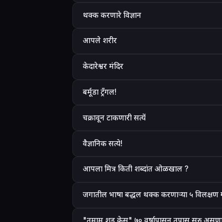
थक्क करणारे विज्ञान
आपले शरीर
केदारेश्वर मंदिर
बर्मूडा ट्रँगल!
चक्रावून टाकणारी सत्यें
वैज्ञानिक सत्ये!
आपला मित्र किती शब्दांत ओळखाल ?
जगातील भाषा बद्धल थक्क करणाऱ्या ५ विलक्षण गो
"तमाम शुड केस" ७० वर्षापासून तपास सुरु असणा