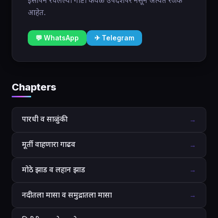
इसापने रचलेल्या गोष्टी केवळ उपदेशपर नसून अत्यंत रंजक
आहेत.
💬 WhatsApp
✈ Telegram
Chapters
पारधी व साळुंकी
→
मूर्ती वाहणारा गाढव
→
मोठे झाड व लहान झाड
→
नदीतला मासा व समुद्रातला मासा
→