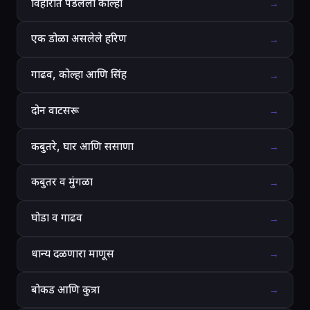
विहीरीत पडलेला कोल्हा
→
एक डोळा असलेले हरिण
→
गाढव, कोल्हा आणि सिंह
→
दोन वाटसरू
→
कबुतरे, घार आणि ससाणा
→
कबुतर व मुंगळा
→
घोडा व गाढव
→
धान्य दळणारा माणूस
→
बोकड आणि कुत्रा
→