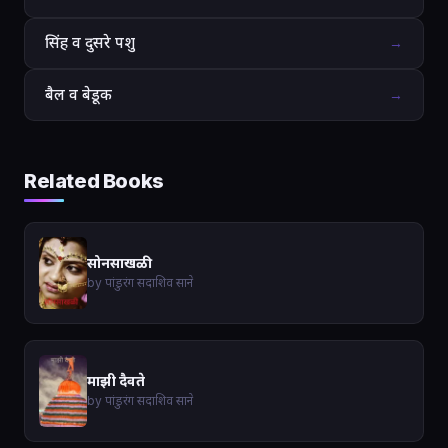
सिंह व दुसरे पशु
→
बैल व बेडूक
→
Related Books
सोनसाखळी
by पांडुरंग सदाशिव साने
माझी दैवते
by पांडुरंग सदाशिव साने