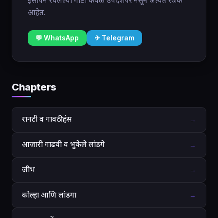
इसापने रचलेल्या गोष्टी केवळ उपदेशपर नसून अत्यंत रंजक
आहेत.
💬 WhatsApp
✈ Telegram
Chapters
रानटी व गावठी हंस
→
आजारी गाढवी व भुकेले लांडगे
→
जीभ
→
कोल्हा आणि लांडगा
→