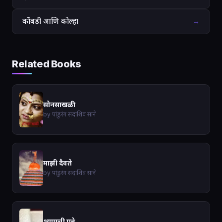
कोंबडी आणि कोल्हा
→
Related Books
सोनसाखळी
by पांडुरंग सदाशिव साने
माझी दैवते
by पांडुरंग सदाशिव साने
श्यामची पत्रे