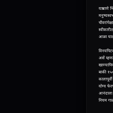
याप्रमाणे
मनुष्यस्व
चीवरांपेक्
स्वीकारीत
आळा घालण
विनयपिटका
असें म्ह
खाण्यापिण
बाकी १५०
कालापूर्व
योग्य फेर
आनंदाला 
नियम गाळ