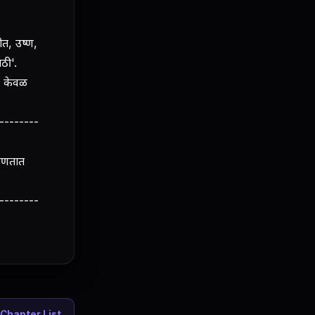
ीत, उष्ण,
ाठी'.
तो केवळ
--------
्हणतात
--------
Chapter List