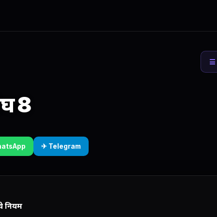
☰ 
संघ 8
hatsApp
✈ Telegram
चे नियम