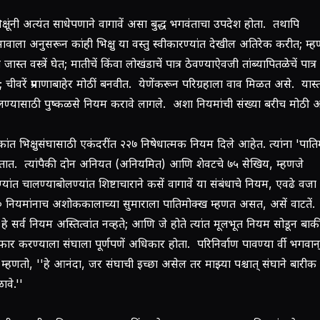
 भिक्षूंनी अत्यंत साधेपणाने वागावें असा बुद्ध भगवंताचा उपदेश होता. तथापि
भावाला अनुसरून कांही भिक्षु या वस्तु स्वीकारण्यांत देखील अतिरेक करीत; म्
षा जास्त वस्त्रें घेत; मातीचें किंवा लोखंडाचें पात्र ठेवण्याऐवजी तांब्यापितळेचें पात्र
; चीवरें प्रमाणाबाहेर मोठीं बनवीत. येणेंकरून परिग्रहाला वाव मिळत असे. यास्
्यासाठी पुष्कळसे नियम करावे लागले. अशा नियमांची संख्या बरीच मोठी आ
ंत भिक्षुसंघासाठी एकंदरींत २२७ निषेधात्मक नियम दिले आहेत. त्यांना 'पात
णतात. त्यांपैकी दोन अनियत (अनियमित) आणि शेवटचे ७५ सेखिय, म्हणजे
्यांत चालण्याबोलण्यांत शिष्टाचाराने कसें वागावें या संबंधाचे नियम, एवढे वजा 
 नियमांनाच अशोककालाच्या सुमाराला पातिमोक्ख म्हणत असत, असें वाटतें. 
ी हे सर्व नियम अस्तित्वांत नव्हते; आणि जे होते त्यांत मूलभूत नियम सोडून बाक
फार करण्याला संघाला पूर्णपणें अधिकार होता. परिनिर्वाण पावण्या र्वी भगवान्
म्हणतो, ''हे आनंदा, जर संघाची इच्छा असेल तर माझ्या पश्चात् संघाने बारी
ावे.''