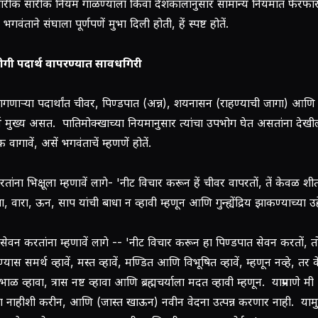
ारीक सारीक नियम गाळण्याला किंवा देशकालानुसार सामान्य नियमांत फेरफा
गवंताने संघाला पूर्णपणें मुभा दिली होती, हें स्पष्ट होतें.
ोगी पदार्थ वापरण्यात सावधगिरी
 लागणार्‍या पदार्थांत चीवर, पिण्डपात (अन्न), शयनासन (राहण्याची जागा) आण
्थ मुख्य असत. पातिमोक्खाच्या नियमानुसार त्यांचा उपभोग घेत असतांना देखी
क वागावें, असें भगवंताचें म्हणणें होतें.
तांना भिक्षूला म्हणावें लागे- 'नीट विचार करून हें चीवर वापरतों, तें केवळ शी
, वारा, ऊन, साप यांची बाधा न व्हावी म्हणून आणि गुन्ह्येंद्रिय झाकण्याच्या उद्द
सेवन करतांना म्हणावें लागे -- 'नीट विचार करून हा पिण्डपात सेवन करतों, त
ण्यास समर्थ व्हावें, मस्त व्हावें, मण्डित आणि विभूषित व्हावें, म्हणून नव्हे, त
भाळ व्हावा, त्रास नष्ट व्हावा आणि ब्रह्मचर्याला मदत व्हावी म्हणून. याप्रमाणे मी
ना नाहीशी करीन, आणि (जास्त खाऊन) नवीन वेदना उत्पन्न करणार नाही. याम