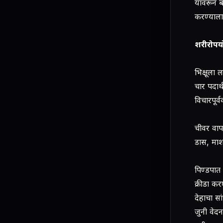
यावरून ब
करण्याला भ
शरीरोपय
भिक्षूला
चार पदार
विचारपूर्व
चीवर वापर
डास, माशा
पिण्डपात 
क्रीडा कर
देहाचा सां
जुनी वेद