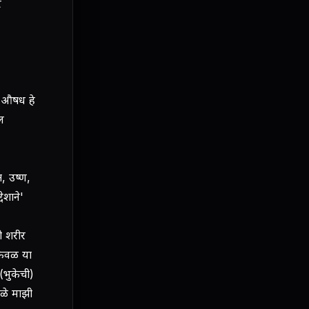
र
ि औषध हे
ल
त, उष्ण,
ेशाने'
ो शरीर
र केवळ या
 (भुकेची)
ुळे माझी