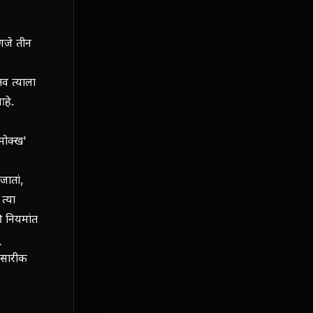
हणजे तीन
तव त्याला
हे.
िमोक्ख'
जातां,
त्या
ी नियमांत
क सारीक