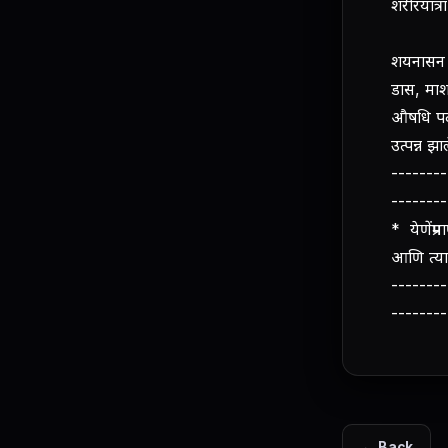
शरीरयात्
शयनासन व
डास, माश
औषधि पदा
उत्पन्न झा
--------
--------
* येणेंप्
आणि त्य
--------
--------
← Back