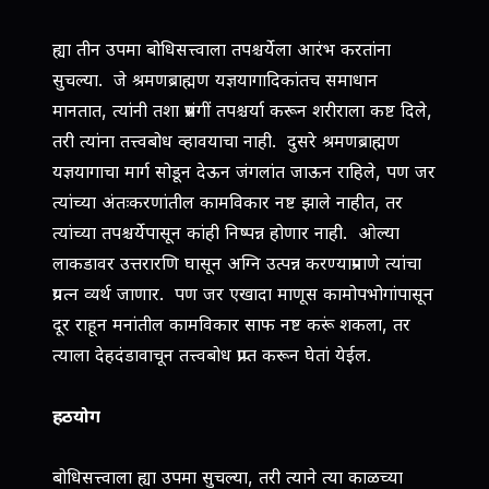
ह्या तीन उपमा बोधिसत्त्वाला तपश्चर्येला आरंभ करतांना
सुचल्या. जे श्रमणब्राह्मण यज्ञयागादिकांतच समाधान
मानतात, त्यांनी तशा प्रसंगीं तपश्चर्या करून शरीराला कष्ट दिले,
तरी त्यांना तत्त्वबोध व्हावयाचा नाही. दुसरे श्रमणब्राह्मण
यज्ञयागाचा मार्ग सोडून देऊन जंगलांत जाऊन राहिले, पण जर
त्यांच्या अंतःकरणांतील कामविकार नष्ट झाले नाहीत, तर
त्यांच्या तपश्चर्येपासून कांही निष्पन्न होणार नाही. ओल्या
लाकडावर उत्तरारणि घासून अग्नि उत्पन्न करण्याप्रमाणे त्यांचा
प्रयत्‍न व्यर्थ जाणार. पण जर एखादा माणूस कामोपभोगांपासून
दूर राहून मनांतील कामविकार साफ नष्ट करूं शकला, तर
त्याला देहदंडावाचून तत्त्वबोध प्राप्‍त करून घेतां येईल.
हठयोग
बोधिसत्त्वाला ह्या उपमा सुचल्या, तरी त्याने त्या काळच्या