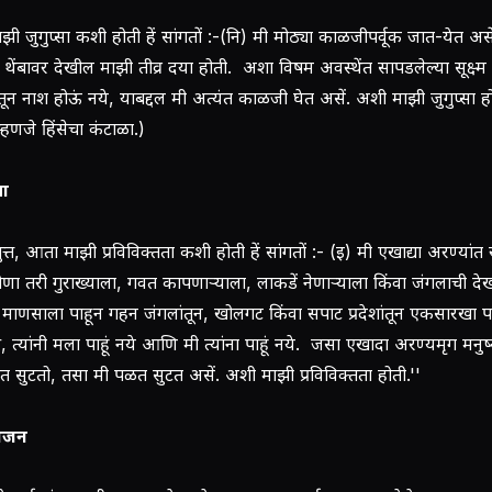
ी जुगुप्सा कशी होती हें सांगतों :-(नि) मी मोठ्या काळजीपर्वूक जात-येत असे
ा थेंबावर देखील माझी तीव्र दया होती. अशा विषम अवस्थेंत सापडलेल्या सूक्ष्म प
तून नाश होऊं नये, याबद्दल मी अत्यंत काळजी घेत असें. अशी माझी जुगुप्सा ह
 म्हणजे हिंसेचा कंटाळा.)
ता
पुत्त, आता माझी प्रविविक्तता कशी होती हें सांगतों :- (इ) मी एखाद्या अरण्यांत
ा तरी गुराख्याला, गवत कापणार्‍याला, लाकडें नेणार्‍याला किंवा जंगलाची दे
या माणसाला पाहून गहन जंगलांतून, खोलगट किंवा सपाट प्रदेशांतून एकसारखा पळ
ी, त्यांनी मला पाहूं नये आणि मी त्यांना पाहूं नये. जसा एखादा अरण्यमृग मनुष्
त सुटतो, तसा मी पळत सुटत असें. अशी माझी प्रविविक्तता होती.''
ोजन