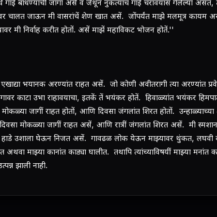
थे गाई बांधण्याची जागा असे व जेथून नुकत्याच गाई चरावयास गेलेल्या असत, त
ंवर चालत जाऊन मी वासरांचें शेण खात असें. जोंपर्यंत माझे मलमूत्र कायम अ
 त्यावर मी निर्वाह करीत होतों. असें माझें महाविकट भोजन होतें.''
ी एखाद्या भयानक अरण्यांत राहत असें. जो कोणी अवीतरागी त्या अरण्यांत प्र
अंगावर काटा उभा राहावयाचा, इतकें तें भयंकर होतें. हिवाळ्यांत भयंकर हिमप
 मोकळ्या जागीं राहत होतों, आणि दिवसा जंगलांत शिरत होतों. उन्हाळ्याच्या 
 दिवसा मोकळ्या जागीं राहत असें, आणि रात्रीं जंगलांत शिरत असें. मी स्मशान
ं हाडे उशाला घेऊन निजत असें. गावढळ लोक येऊन माझ्यावर थुंकत, लघवी
त अथवा माझ्या कानांत काड्या घालीत. तथापि त्यांच्याविषयीं माझ्या मनांत 
उत्पन्न झाली नाही.