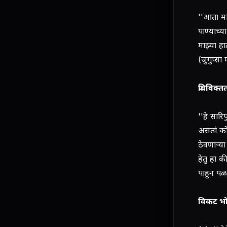
''आता माझ
पाण्याच्य
माझ्या हा
(जुगुप्सा
प्रविविक्त
''हे सारि
असतां कोण
ठेवणार्‍
हेतु हा क
पाहून पळ
विकट भ