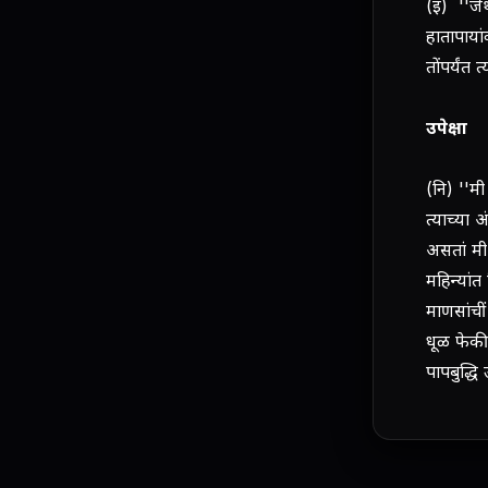
(इ) ''जे
हातापाया
तोंपर्यंत
उपेक्षा
(नि) ''म
त्याच्या 
असतां मी
महिन्यांत
माणसांची
धूळ फेकी
पापबुद्धि 