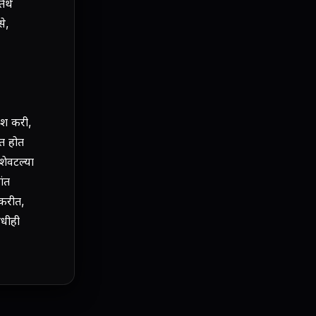
ेथे
से,
वेश करी,
ात होत
शेवटल्या
ांत
 करीत,
कधीही