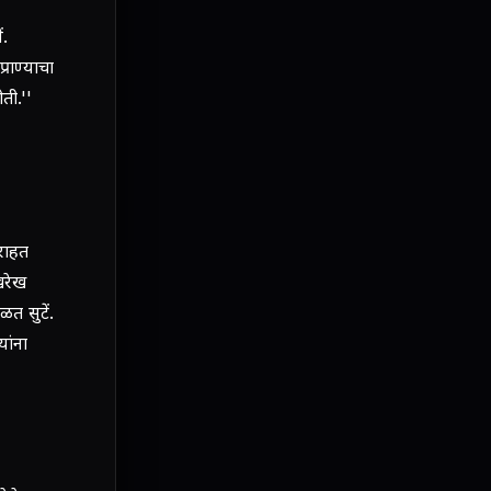
ं.
्राण्याचा
ोती.''
 राहत
खरेख
त सुटें.
यांना