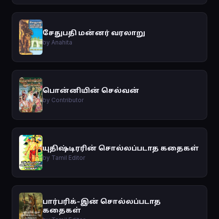
சேதுபதி மன்னர் வரலாறு
by Anahita
பொன்னியின் செல்வன்
by Contributor
யுதிஷ்டிரரின் சொல்லப்படாத கதைகள்
by Tamil Editor
பார்பரிக்-இன் சொல்லப்படாத
கதைகள்