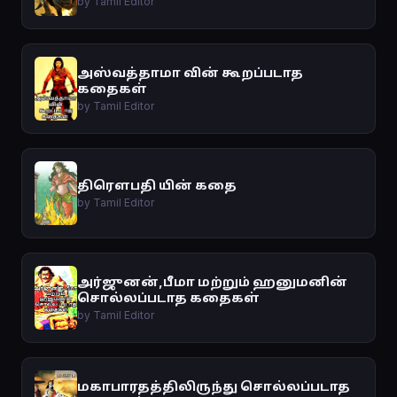
by Tamil Editor
அஸ்வத்தாமா வின் கூறப்படாத
கதைகள்
by Tamil Editor
திரௌபதி யின் கதை
by Tamil Editor
அர்ஜுனன்,பீமா மற்றும் ஹனுமனின்
சொல்லப்படாத கதைகள்
by Tamil Editor
மகாபாரதத்திலிருந்து சொல்லப்படாத