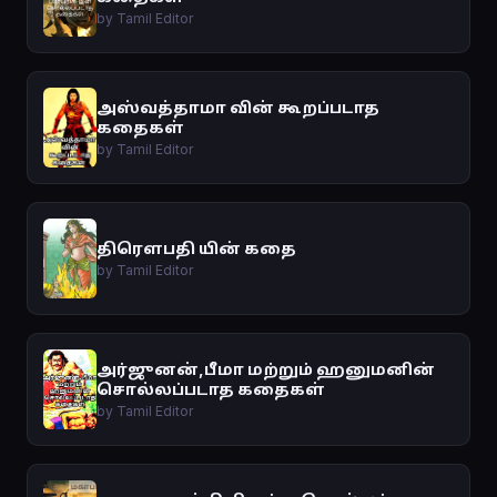
by Tamil Editor
அஸ்வத்தாமா வின் கூறப்படாத
கதைகள்
by Tamil Editor
திரௌபதி யின் கதை
by Tamil Editor
அர்ஜுனன்,பீமா மற்றும் ஹனுமனின்
சொல்லப்படாத கதைகள்
by Tamil Editor