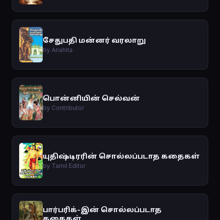
சேதுபதி மன்னர் வரலாறு
by Anahita
பொன்னியின் செல்வன்
by Contributor
யுதிஷ்டிரரின் சொல்லப்படாத கதைகள்
by Tamil Editor
பார்பரிக்-இன் சொல்லப்படாத
கதைகள்