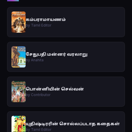
கம்பராமாயணம்
by Tamil Editor
சேதுபதி மன்னர் வரலாறு
by Anahita
பொன்னியின் செல்வன்
by Contributor
யுதிஷ்டிரரின் சொல்லப்படாத கதைகள்
by Tamil Editor