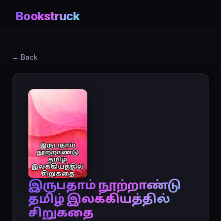
Bookstruck
← Back
இருபதாம் நூற்றாண்டு
தமிழ் இலக்கியத்தில்
சிறுகதை