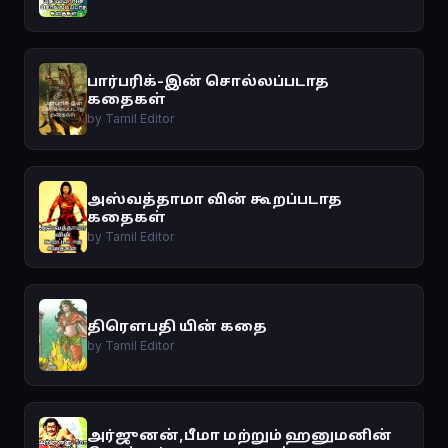
பார்பரிக்-இன் சொல்லப்படாத
கதைகள்
by Tamil Editor
அஸ்வத்தாமா வின் கூறப்படாத
கதைகள்
by Tamil Editor
திரௌபதி யின் கதை
by Tamil Editor
அர்ஜுனன்,பீமா மற்றும் ஹனுமனின்