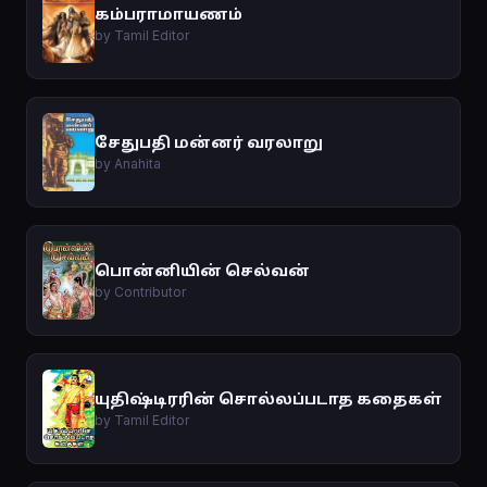
கம்பராமாயணம்
by Tamil Editor
சேதுபதி மன்னர் வரலாறு
by Anahita
பொன்னியின் செல்வன்
by Contributor
யுதிஷ்டிரரின் சொல்லப்படாத கதைகள்
by Tamil Editor