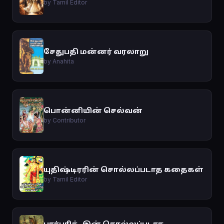
by Tamil Editor
சேதுபதி மன்னர் வரலாறு
by Anahita
பொன்னியின் செல்வன்
by Contributor
யுதிஷ்டிரரின் சொல்லப்படாத கதைகள்
by Tamil Editor
பார்பரிக்-இன் சொல்லப்படாத