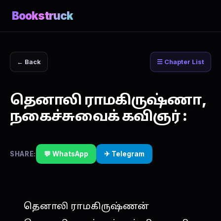
Bookstruck
← Back
☰ Chapter List
தெனாலி ராமகிருஷ்ணா,
நகைச்சுவைக் கவிஞர் :
SHARE:
💬 WhatsApp
✈ Telegram
தெனாலி ராமகிருஷ்ணன்