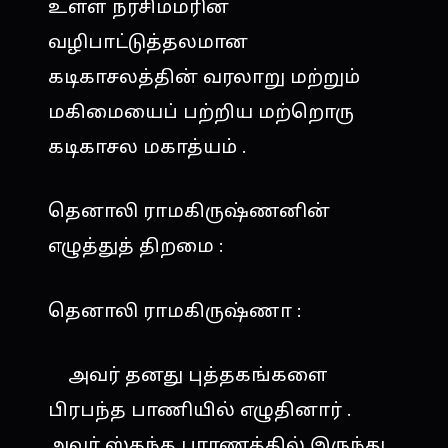
உள்ள நரசிம்மரின்
வழிபாட்டுத்தலமான
கடிகாசலத்தின் வரலாறு மற்றும்
மகிமையைப் பற்றிய மற்றொரு
கடிகாசல மகாத்யம் .
தெனாலி ராமகிருஷ்ணனின்
எழுத்துத் திறமை :
தெனாலி ராமகிருஷ்ணா :
அவர் தனது புத்தகங்களை
பிரபந்த பாணியில் எழுதினார் .
அவர் ஸ்கந்த புராணத்தில் இருந்து