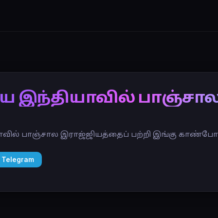
 இந்தியாவில் பாஞ்சால
ில் பாஞ்சால இராஜ்ஜியத்தைப் பற்றி இங்கு காண்போம
 Telegram