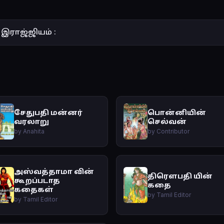
இராஜ்ஜியம் :
சேதுபதி மன்னர்
பொன்னியின்
வரலாறு
செல்வன்
by Anahita
by Contributor
அஸ்வத்தாமா வின்
திரௌபதி யின்
கூறப்படாத
கதை
கதைகள்
by Tamil Editor
by Tamil Editor