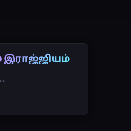
 இராஜ்ஜியம்
்.