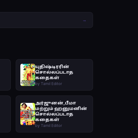
→
யுதிஷ்டிரரின்
சொல்லப்படாத
கதைகள்
by Tamil Editor
அர்ஜுனன்,பீமா
மற்றும் ஹனுமனின்
சொல்லப்படாத
கதைகள்
by Tamil Editor