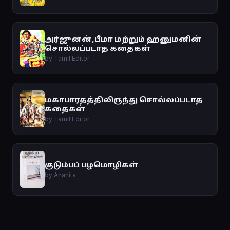
அர்ஜுனன்,பீமா மற்றும் ஹனுமனின்
சொல்லப்படாத கதைகள்
by Tamil Editor
மகாபாரதத்திலிருந்து சொல்லப்படாத
கதைகள்
by Tamil Editor
குடும்பப் பழமொழிகள்
by Anahita