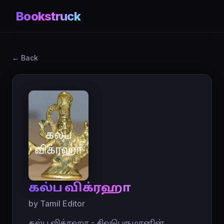
Bookstruck
← Back
கல்ப விக்ரஹா
by Tamil Editor
கல்ப விக்ரஹா - சிவபெருமானின்