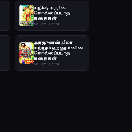
யுதிஷ்டிரரின்
சொல்லப்படாத
கதைகள்
by Tamil Editor
அர்ஜுனன்,பீமா
மற்றும் ஹனுமனின்
சொல்லப்படாத
கதைகள்
by Tamil Editor