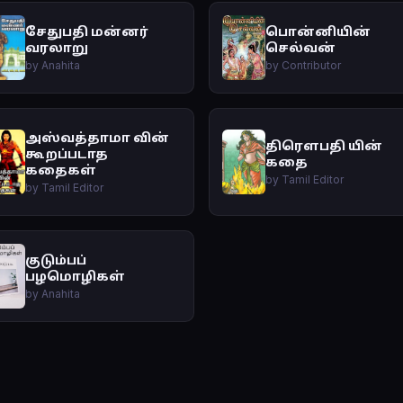
சேதுபதி மன்னர்
பொன்னியின்
வரலாறு
செல்வன்
by Anahita
by Contributor
அஸ்வத்தாமா வின்
திரௌபதி யின்
கூறப்படாத
கதை
கதைகள்
by Tamil Editor
by Tamil Editor
குடும்பப்
பழமொழிகள்
by Anahita