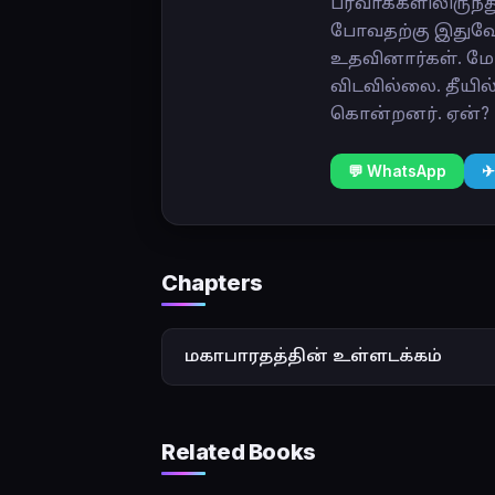
பர்வாக்களிலிருந்
போவதற்கு இதுவே
உதவினார்கள். மே 
விடவில்லை. தீயி
கொன்றனர். ஏன்? 
💬 WhatsApp
✈
Chapters
மகாபாரதத்தின் உள்ளடக்கம்
Related Books