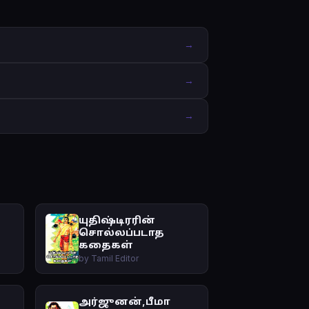
→
→
→
யுதிஷ்டிரரின்
சொல்லப்படாத
கதைகள்
by Tamil Editor
அர்ஜுனன்,பீமா