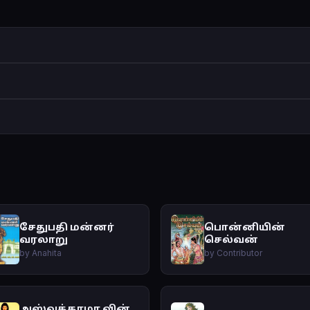
சேதுபதி மன்னர்
பொன்னியின்
வரலாறு
செல்வன்
by Anahita
by Contributor
அஸ்வத்தாமா வின்