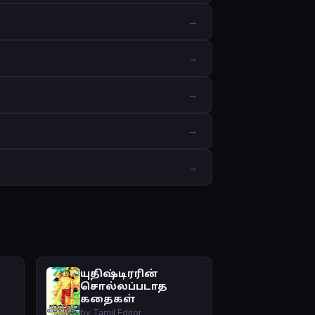
→
→
→
→
→
யுதிஷ்டிரரின்
சொல்லப்படாத
கதைகள்
by Tamil Editor