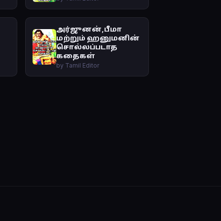
அர்ஜுனன்,பீமா
மற்றும் ஹனுமனின்
சொல்லப்படாத
கதைகள்
by Tamil Editor