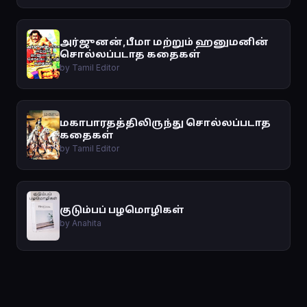
அர்ஜுனன்,பீமா மற்றும் ஹனுமனின்
சொல்லப்படாத கதைகள்
by Tamil Editor
மகாபாரதத்திலிருந்து சொல்லப்படாத
கதைகள்
by Tamil Editor
குடும்பப் பழமொழிகள்
by Anahita