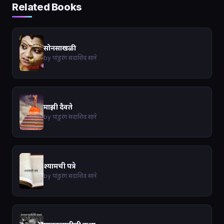
Related Books
सोनसाखळी
by पांडुरंग सदाशिव साने
माझी दैवते
by पांडुरंग सदाशिव साने
श्यामची पत्रे
by पांडुरंग सदाशिव साने