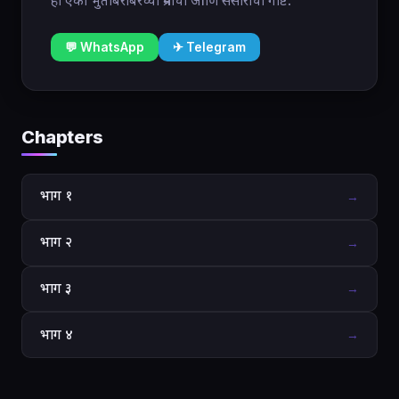
ही एका भुताबरोबरच्या प्रेमाची आणि संसाराची गोष्ट.
💬 WhatsApp
✈ Telegram
Chapters
भाग १
→
भाग २
→
भाग ३
→
भाग ४
→