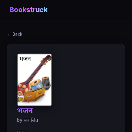
Bookstruck
← Back
भजन
by संकलित