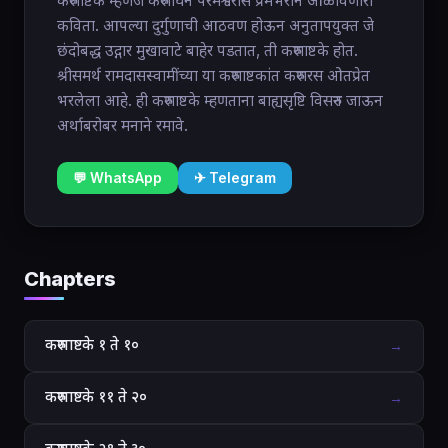
करुणाष्टके म्हणजे करुणाघन परमेश्वरास प्रेमभराने आळविणारी
कविता. आपल्या दुर्गुणाची आठवण होऊन अनुतापयुक्त जे
छंदोबद्ध उद्गार मुखावाटे बाहेर पडतात, ती करुणाष्टके होत.
श्रीसमर्थ रामदासस्वामींच्या या करुणाष्टकांत करुणरस ओतप्रेत
भरलेला आहे. ही करुणाष्टके म्हणताना बाह्यसृष्टि विसरुन जाऊन
अर्थाबरोबर मनाने रमावे.
💬 WhatsApp
✈ Telegram
Chapters
करुणाष्टके १ ते १०
→
करुणाष्टके ११ ते २०
→