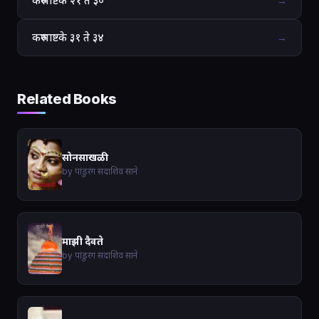
करुणाष्टके २१ ते ३०
→
करुणाष्टके ३१ ते ३४
→
Related Books
सोनसाखळी
by पांडुरंग सदाशिव साने
माझी दैवते
by पांडुरंग सदाशिव साने