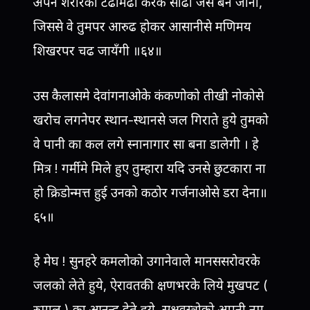
अपने शरीरको टेढामेढा करके सीढी जैसे बन जाना,
जिससे वे तुमपर आरुढ होकर आसानीसे मणिमय
शिखरपर चढ जायँगी ॥६४॥
उस कैलासमे देवांगनाओके कंकणोको तीखी नोकोसे
खरोच लगनेपर स्थान-स्थानसे जल गिराते हुये तुमको
वे पानी का कल लगे स्नानागार सा बना डालेगी । हे
मित्र ! गर्मीमे मिले हुए तुम्हारा यदि उनसे छुटकारा ना
हो क्रिडोन्मत्त हुई उनको कठोर गर्जनाओसे डरा देना॥
६५॥
हे मेघ ! सुनहरे कमलोको उगानेवाले मानससरोवरके
जलको लेते हुये, ऐरावतकी क्षणभरके लिये मुखपट (
रुमाल ) का आनन्द देते हुये, सूक्षवस्त्रोको अपनी नम