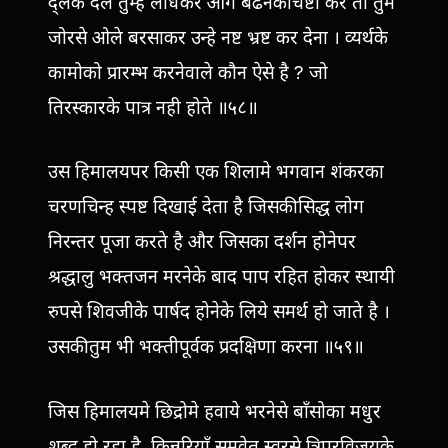
द्लके दल तुम्हे लाँधकर आगे बढनेकी चेष्टा करे तो तुम
जोरसे ओले बरसाकर उन्हे नष्ट भ्रष्ट कर देना । व्यर्थके
कामोको प्रारम्भ करनेवाले कौन ऐसे है ? जो
तिरस्कारके पात्र नही होते ॥५८॥
उस हिमालयपर किसी एक शिलामे भगवान शंकरका
चरणचिन्ह स्पष्ट दिखाई देता है जिसकी सिद्ध लोग
निरन्तर पूजा करते है और जिसका दर्शन होनेपर
श्रद्धालु भक्तजन मरनेके बाद पाप रहित होकर स्थायी
रुपसे शिवजीके पार्षद होनेके लिये समर्थ हो जाते है ।
उसकी तुम भी भक्तीपूर्वक प्रदक्षिणा करना ॥५९॥
जिस हिमालयमे छिद्रोमे हवाये भरनेसे बाँसोका मधुर
शब्द हो रहा है, किन्नरियाँ समवेत स्वरसे त्रिपुरविजयके