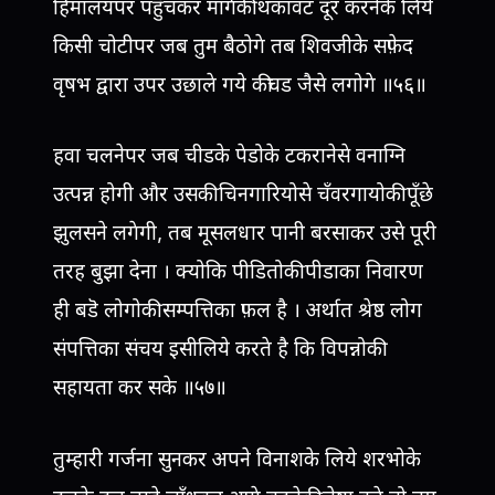
हिमालयपर पहुँचकर मार्गकी थकावट दूर करनेके लिये
किसी चोटीपर जब तुम बैठोगे तब शिवजीके सफ़ेद
वृषभ द्वारा उपर उछाले गये कीचड जैसे लगोगे ॥५६॥
हवा चलनेपर जब चीडके पेडोके टकरानेसे वनाग्नि
उत्पन्न होगी और उसकी चिनगारियोसे चँवरगायोकी पूँछे
झुलसने लगेगी, तब मूसलधार पानी बरसाकर उसे पूरी
तरह बुझा देना । क्योकि पीडितोकी पीडाका निवारण
ही बडॆ लोगोकी सम्पत्तिका फ़ल है । अर्थात श्रेष्ठ लोग
संपत्तिका संचय इसीलिये करते है कि विपन्नोकी
सहायता कर सके ॥५७॥
तुम्हारी गर्जना सुनकर अपने विनाशके लिये शरभोके