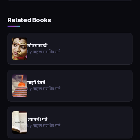
Related Books
सोनसाखळी
by पांडुरंग सदाशिव साने
माझी दैवते
by पांडुरंग सदाशिव साने
श्यामची पत्रे
by पांडुरंग सदाशिव साने