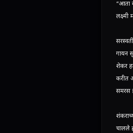
“आता वा
लक्ष्मी 
सरस्वती
गायन सु
शेकर ह
करीत आ
समरस 
शंकराच्
चालले हो