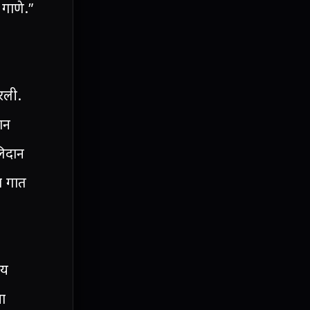
 गाणे.”
रली.
ान
लिदान
ा गात
ाय
ना