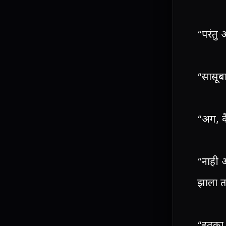
“परंतु 
“सासूब
“अग, कै
“नाही आ
झाला तर
“इतका क