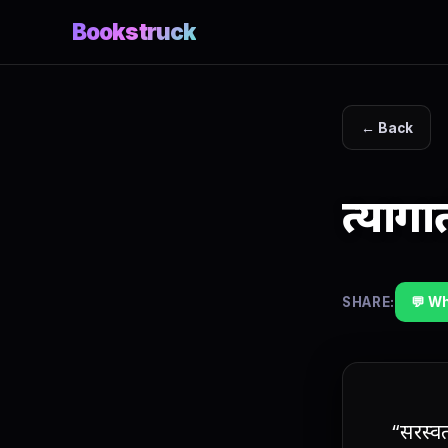
Bookstruck
← Back
त्याग
SHARE:
💬 W
“सरस्वत