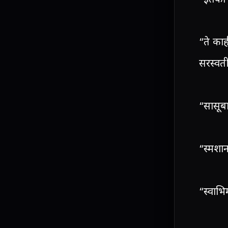
“ते का
सरस्वती
“सासूबा
“स्मशा
“स्वाभि