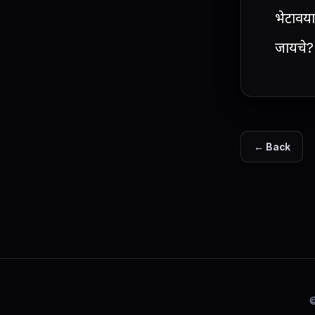
भेटावय
जायचे? 
← Back
©