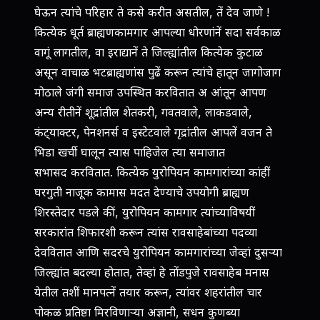
घेऊन त्यांचे परिहार ते कसे करीत असतील, तें देव जाणे !
कित्येक धूर्त ब्राह्यणकामगार आपल्या धोरणांनें सदा सर्वकाळ
वागूं लागतील, वा इराद्यानें ते जिल्ह्यांतील कित्येक कुटाळ
असून वाचाळ भटब्राह्यणांस पुढें करून त्यांचे हातून जागोजाग
मोठाले जंगी समाज उपस्थित करवितात अ आंतून आपण
अन्य रीतीनें शूद्रांतील शेतकरी, गवतवाले, लाकडवाले,
कंट्‍याक्टर, पेनशनर्स व इस्टेटवाले गृद्रांतील आपलें वजन ते
भिडा खर्ची घालून त्यास पाहिजेल त्या समाजात
सभासद करवितात. कित्येक युरोपियन कामगारांच्या कांहीं
घरगुती नाजूक कामास मदत देण्याचे उपयोगी ब्राह्यण
शिरस्तेदार पडले कीं, युरोपियन कामगार त्यांच्याविषयीं
सरकारांत शिफारशी करून त्यांस रावसाहेबांच्या पदव्या
देववितात आणि सदरचे युरोपियन कामगारांच्या जेव्हां दुसर्‍या
जिल्ह्यांत बदल्या होतात, तेव्हां हे तोंडपुजे रावसाहेब मनास
येतील तशीं मानपत्नें तयार करून, त्यांवर शहरांतील चार
पोकळ प्रतिष्ठा मिरविणार्‍या अज्ञानी, सधन कुणब्या