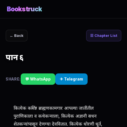
Bookstruck
← Back
☰ Chapter List
पान ६
SHARE:
💬 WhatsApp
✈ Telegram
कित्येक कमिंष्ठ ब्राह्यणकामगार आपल्या जातींतील
पुराणिकाला व कथेकर्‍याला, कित्येक अज्ञानी सधन
शेतकर्‍यांपासून देणग्या देववितात. कित्येक धोरणी धूर्त,