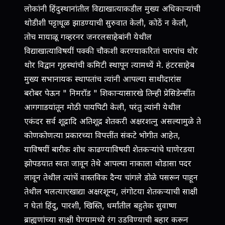
लोकांनी हिंदुस्थानांतील विद्याखात्याकडील मुख्य अधिकार्‍यांची
थोडीशी पट्टाधूळ झाडण्याची सुरुवात केली, कोठें न केली,
तोच मायाळू गव्हरनर जनरलसाहेबांनी येथील
विद्याखात्याविषयीं पक्की चौकशी करण्याकरितां चारपांच थोर
थोर विद्वान गृहस्थांची कमिटी स्थापून त्यामध्यें मे. हंटरसाहेब
मुख्य सभानायक स्थापतांच त्यांनी आपल्या साथीदारांस
बरोबर पेऊन " निमरॉड " शिकार्‍यासारखे तिन्ही प्रेसिडेन्सींत
आगगाडयांतून मोठी पायपिटी केली, परंतु त्यांनी येथील
एकंदर सर्व शूद्रादि अतिशूद्र शेतकरी अक्षरशत्नु असल्यामुळे ते
कोणकोणत्या प्रकारच्या विपत्तींत संकटे भोगीत आहेत,
याविषयीं बारीक शोध काढण्याविषयी शेतकर्‍यांचे घाणेरडया
झोपडयात स्वतः जावून तेथे आपल्या नाकाला थोडासा पदर
लावून तेथील त्यांचें वास्तविक दैन्य चांगले डोळे पसरून पाहून
तेथील भलत्याएखाद्या अक्षरशून्य, लंगोटया शेतकर्‍याची साक्षी
न घेतां हिंदु, पारशी, खिस्ति, धर्मांतील बहुतेक सुवाष्ण
ब्राह्यणांच्या साक्षी घेण्यामध्ये रंग उडविण्याची बहार करून