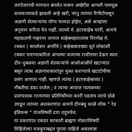
जागोजागची मानपत्न बगलेत मारून अखेरीस आपली पायधूळ
कलकत्त्याकडे झाडली आहे खरी, परंतु त्यांच्या रिपीर्टापासून
अज्ञानी शेतकर्‍यांचा योग्य फायदा होईल, असे आम्हांला
अनुमान करितां येत नाहीं. तात्पर्य मे. हंटरसाहेब यांनीं, आमचे
महाप्रतापी गव्हरनर जनरल साहेबमहाराजांस निरापेक्ष मे.
टक्कर ( साव्लेशन आर्मीचे ) साहेबासारख्या धूर्त लोकांशीं
टक्कर मारण्याकरितां आपल्या कामाचा राजीनामा देऊन स्वतः
दीन-दुबळया अज्ञानी शेतकर्‍यांचे आळोआळीनें खटार्‍यांत
बसून त्यांस अज्ञानांधःकारांतून मुक्त करण्याचे खटाटोपीचा
प्रसंग आणला नाहीं. म्हणजे त्यांचा ( हंटरसाहेबांच्या )
नौबतीचा डंका वाजेल ; व त्याचा आवाज पाताळच्या
प्रजापत्ताक राज्याच्या प्रतिनिधींच्या कानीं पडतांच त्यांचे डोळे
उघडून त्यांच्या अंतःकरणांत आमचे दीनबंधु काळे लोक " रेड
इंडियन्स " यांजविषयीं दया उदूभवेल.
या प्रकरणांत एकंदर सरकारी ब्राह्यण नोकरांविषयीं
लिहिलेल्या मजकुराबद्दल पुरावा पाहिजे असल्यास