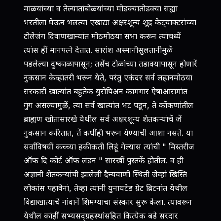
माळयांच्या व तेल्यातांबोळयांच्या मोडक्यातोडक्या सह्या
भरतीला घेऊन भलत्या एखाद्या अक्षरशून्य शूद्र केट्‍याक्टरांच्या
टोलेजंग दिवाणखान्यांत मोठमोठया सभा करून त्यांचध्यें
त्यांस हीं मानपत्ने देतात. सारांश अस्मानीसुलतानीमुळें
पडलेल्या दुष्काळापासून; तसेंच टोळांच्या तडाक्यापासून होणारें
नुकसान केव्हांतरी भरून येते, परंतु एकंदर सर्व लहानमोठया
सरकारी खात्यांत बहुतेक युरोपिअन कामगार ऐषाआरामांत
गुंग असल्यामुळें, त्या सर्व खात्यांत भट पडून, ते कोंकणांतील
ब्राह्यण खोतासारखे येथील सर्व अक्षरशून्य शेतकर्‍यांचें जें
नुकसान करितात, तें कधींही भरून येण्याची आशा नसते. या
सर्वांविषयीं कच्च्या हकीकती लिहूं गेल्यास त्यांची " मिस्तरीज
ऑफ दि कोर्ट ऑफ लंडन " सारखीं पुस्तकें होतील. व ही
अज्ञानी शेतकर्‍यांची झालेली दैन्यवाणी स्थिती जेव्हां खिस्ति
लोकांस पहावेनां, तेव्हां त्यांनी युनायटेड ग्रेट ब्रिटनांत येथील
विद्याखात्याचे नांवानें शिमग्याचा संस्कार सुरू केला. त्यावरून
येथील कांहीं सभ्यसद्‍ग्रहस्थांसहित कित्येक बडे सरदार