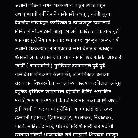
अज्ञानी भोळया सधन शेतकर्‍यांस गांठून त्यांजपासून
राधाकृष्णाची नवीं देवळें गांवोगावीं बांधवून, कांहीं जुन्या
देवळांचा जीर्णोद्धार करवितात व त्यांजकडून उद्यापनाचे
निमित्तानें मोठमोठालीं ब्राह्यणभोजनें काढितात. कित्येक धूर्त
कामगार युरोपियन कामागारांच्या नजरा चुकवून एकंदर सर्व
अज्ञानी शेतकर्‍यांस नानाप्रकारचे त्नास देतात व त्याबद्दल
शेतकरी लोक आंतले आंत त्यांचे नांवानें खडे फोडीत असतांही
त्यांनीं ( कामगारांनीं ) युरोपियन कामगारांचे पुढें पुढें
रात्नंदिवस चोंबडक्या केल्या कीं, ते त्यांचेबद्दल उलटया
सरकारांत शिफारशी करून त्यांच्या बढत्या करवितात, त्यांतून
बहुतेक युरेपियन कामगारांस दहावीस मिनिटें अस्खलित
मराठी भाषण करण्याची केवढी मारामार पडते आणि अशा "
टूमी आमी " करणार्‍या युरोपियन कामगारांस सातारकर
छत्नपती महाराज, हिम्मतबहादर, सरलष्कर, निबाळकर,
घाटगे, मोहिते, दाभाडे, घोरपडे वगैरे शेतकरी जहामर्दांची
खासगत सोजरी भाषणांतील सर्व गार्‍हाणी शिस्तवार ममजून